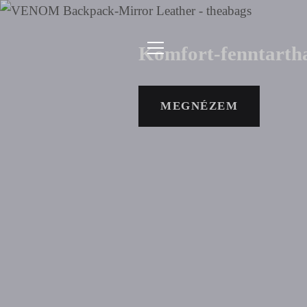
Ugrás
a
Komfort-fenntartha
tartalomra
MENÜ
MEGJELENÍTÉSE
MEGNÉZEM